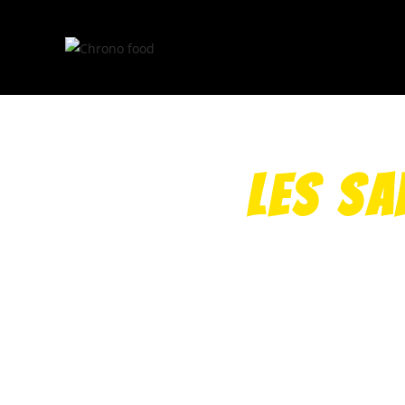
Les s
Un délicieux pain maison servi avec de la salade,
blanche,