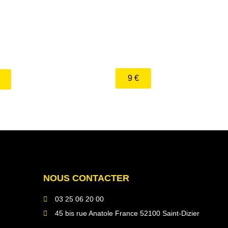
potatoes
Sandwich, frites et
s
boisson
9 €
NOUS CONTACTER
03 25 06 20 00
45 bis rue Anatole France 52100 Saint-Dizier