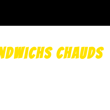
andwichs chauds
 tomate et une sauce au choix (andalouse, algerienne
 poivre, ketchup, mayonnaise, etc.. )