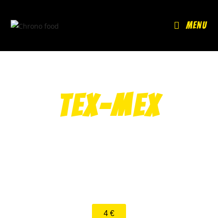
Menu
TEX-MEX
NUGGETS X5
4 €